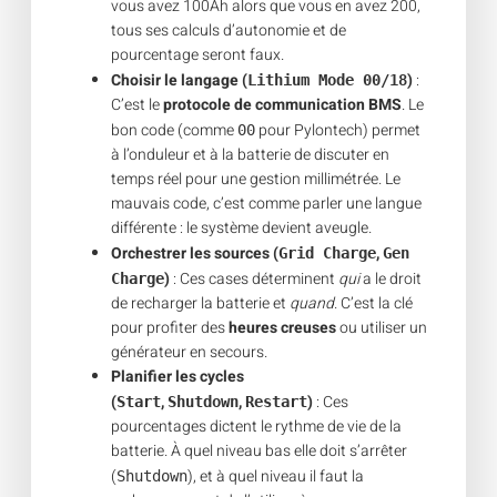
vous avez 100Ah alors que vous en avez 200,
tous ses calculs d’autonomie et de
pourcentage seront faux.
Choisir le langage (
)
:
Lithium Mode 00/18
C’est le
protocole de communication BMS
. Le
bon code (comme
pour Pylontech) permet
00
à l’onduleur et à la batterie de discuter en
temps réel pour une gestion millimétrée. Le
mauvais code, c’est comme parler une langue
différente : le système devient aveugle.
Orchestrer les sources (
,
Grid Charge
Gen
)
: Ces cases déterminent
qui
a le droit
Charge
de recharger la batterie et
quand
. C’est la clé
pour profiter des
heures creuses
ou utiliser un
générateur en secours.
Planifier les cycles
(
,
,
)
: Ces
Start
Shutdown
Restart
pourcentages dictent le rythme de vie de la
batterie. À quel niveau bas elle doit s’arrêter
(
), et à quel niveau il faut la
Shutdown