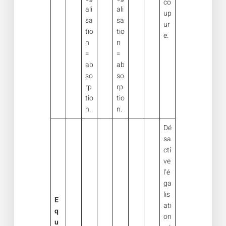
co
ali
ali
up
sa
sa
ur
tio
tio
e.
n
n
=
=
ab
ab
so
so
rp
rp
tio
tio
n.
n.
Dé
sa
cti
ve
l’é
ga
lis
E
ati
q
on
u