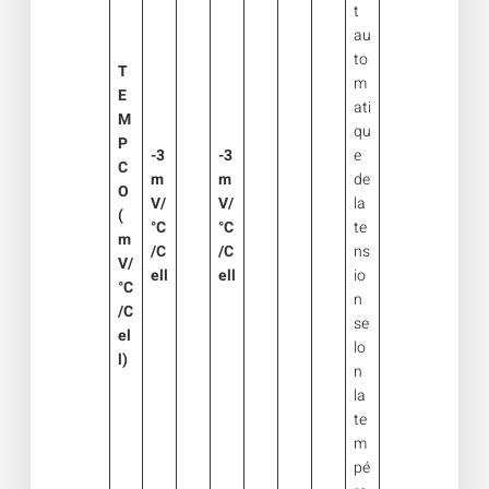
t
au
to
T
m
E
ati
M
qu
P
-3
-3
e
C
m
m
de
O
V/
V/
la
(
°C
°C
te
m
/C
/C
ns
V/
ell
ell
io
°C
n
/C
se
el
lo
l)
n
la
te
m
pé