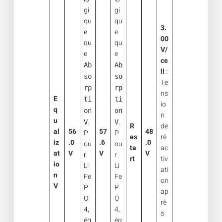
gi
gi
qu
qu
3.
e
e
00
qu
qu
V/
e
e
ce
Ab
Ab
ll
:
so
so
Te
rp
rp
ns
E
ti
ti
io
q
on
on
n
u
.
.
V
V
R
de
al
56
57
48
P
P
es
ré
iz
.0
.6
.0
ou
ou
ta
ac
at
V
V
V
r
r
rt
tiv
io
Li
Li
ati
n
Fe
Fe
on
V
P
P
ap
O
O
rè
4,
4,
s
ég
ég