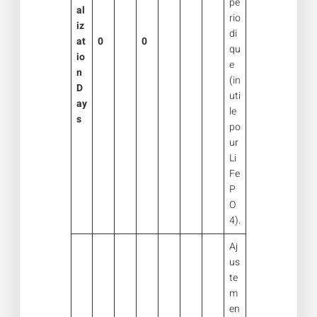
pé
al
rio
iz
di
at
0
0
qu
io
e
n
(in
D
uti
ay
le
s
po
ur
Li
Fe
P
O
4).
Aj
us
te
m
en