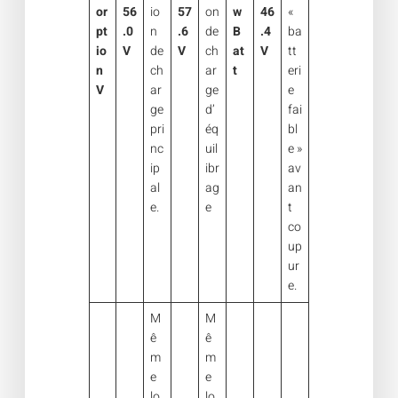
or
56
io
57
on
w
46
«
pt
.0
n
.6
de
B
.4
ba
io
V
de
V
ch
at
V
tt
n
ch
ar
t
eri
V
ar
ge
e
ge
d’
fai
pri
éq
bl
nc
uil
e »
ip
ibr
av
al
ag
an
e.
e
t
co
up
ur
e.
M
M
ê
ê
m
m
e
e
lo
lo