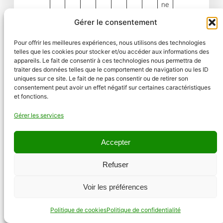
ne
l.
Gérer le consentement
V
Pour offrir les meilleures expériences, nous utilisons des technologies
al
telles que les cookies pour stocker et/ou accéder aux informations des
eu
appareils. Le fait de consentir à ces technologies nous permettra de
r à
traiter des données telles que le comportement de navigation ou les ID
aj
uniques sur ce site. Le fait de ne pas consentir ou de retirer son
consentement peut avoir un effet négatif sur certaines caractéristiques
us
et fonctions.
te
r
Gérer les services
av
ec
Accepter
un
B
e
8
8
Refuser
at
m
m
m
t
es
Ω
Ω
R
ur
Voir les préférences
(in
(in
es
e
di
di
is
pr
Politique de cookies
Politique de confidentialité
ca
ca
ta
éc