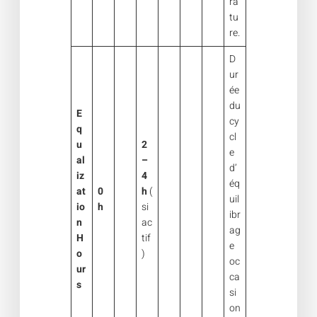
ra
tu
re.
D
ur
ée
du
E
cy
q
cl
u
2
e
al
–
d’
iz
4
éq
at
0
h
(
uil
io
h
si
ibr
n
ac
ag
H
tif
e
o
)
oc
ur
ca
s
si
on