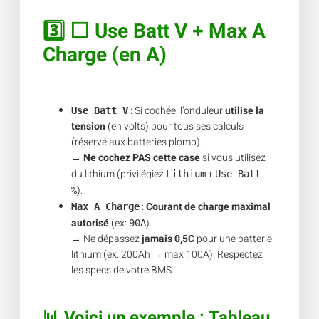
3️⃣ ⬜ Use Batt V + Max A
Charge (en A)
: Si cochée, l’onduleur
utilise la
Use Batt V
tension
(en volts) pour tous ses calculs
(réservé aux batteries plomb).
→
Ne cochez PAS cette case
si vous utilisez
du lithium (privilégiez
+
Lithium
Use Batt
).
%
:
Courant de charge maximal
Max A Charge
autorisé
(ex:
).
90A
→ Ne dépassez
jamais 0,5C
pour une batterie
lithium (ex: 200Ah → max 100A). Respectez
les specs de votre BMS.
📊 Voici un exemple : Tableau