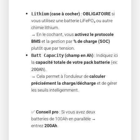
(case à cocher)
:
OBLIGATOIRE
si
Lithium
vous utilisez une batterie LiFePO₄ ou autre
chimie lithium.
→ En le cochant, vous
activez le protocole
BMS
et la gestion par
% de charge (SOC)
plutôt que par tension.
(champ en Ah)
: Indiquez ici
Batt Capacity
la
capacité totale de votre pack batterie
(ex:
).
200Ah
→ Cela permet à l’onduleur de
calculer
précisément la charge/décharge
et de gérer
les seuils intelligemment.
✅
Conseil pro
: Si vous avez deux
batteries de 100Ah en parallèle →
entrez
200Ah
.