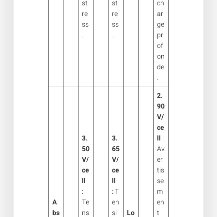
st
st
ch
re
re
ar
ss
ss
ge
.
.
pr
of
on
de
.
2.
90
V/
ce
3.
3.
ll
:
50
65
Av
V
/
V/
er
ce
ce
tis
ll
ll
se
:
: T
m
A
Te
en
en
bs
ns
si
Lo
t