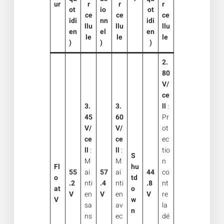
ur
r
r
r
ot
io
ot
ce
ce
ce
idi
nn
idi
llu
llu
llu
en
el
en
le
le
le
)
)
)
2.
80
V/
ce
3.
3.
ll
:
45
60
Pr
V/
V/
ot
ce
ce
ec
ll
:
ll
:
tio
S
M
M
n
Fl
hu
55
ai
57
ai
44
co
o
td
.2
nti
.4
nti
.8
nt
at
o
V
en
V
en
V
re
V
w
sa
av
la
n
ns
ec
dé