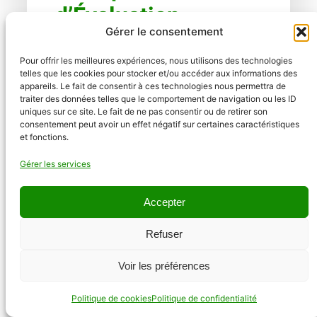
d’Évaluation
Gérer le consentement
Pratique
Pour offrir les meilleures expériences, nous utilisons des technologies
telles que les cookies pour stocker et/ou accéder aux informations des
appareils. Le fait de consentir à ces technologies nous permettra de
Pour illustrer, prenons l’exemple de ma propre
traiter des données telles que le comportement de navigation ou les ID
consommation :
uniques sur ce site. Le fait de ne pas consentir ou de retirer son
consentement peut avoir un effet négatif sur certaines caractéristiques
et fonctions.
Consommateurs en fonctionnement
continu (24h/24)
:
Gérer les services
J’ai un réfrigérateur de 200 litres
qui fonctionne en permanence,
Accepter
consommant 720 Wh par jour.
Mon onduleur hybride consomme
Refuser
également en continu, avec une
consommation quotidienne de
Voir les préférences
1440 Wh.
Consommateurs en fonctionnement
Politique de cookies
Politique de confidentialité
régulier
:
J’ai des appareils comme