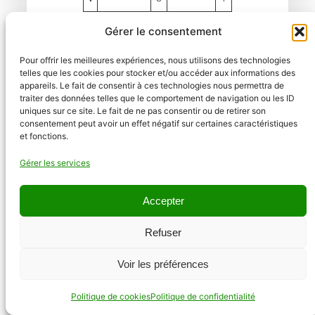
Gérer le consentement
Comme indiqué dans le tableau, notre
production en janvier 2024 a bénéficié
Pour offrir les meilleures expériences, nous utilisons des technologies
d’ajustements dans la disposition des
telles que les cookies pour stocker et/ou accéder aux informations des
appareils. Le fait de consentir à ces technologies nous permettra de
panneaux solaires, entraînant une
traiter des données telles que le comportement de navigation ou les ID
augmentation. Cependant, les mois suivants
uniques sur ce site. Le fait de ne pas consentir ou de retirer son
ont enregistré une légère baisse, attribuable à
consentement peut avoir un effet négatif sur certaines caractéristiques
une réduction de l’ensoleillement en 2024.
et fonctions.
Gérer les services
Ces variations soulignent l’importance de
l’optimisation continue de notre installation de
notre système d’autonomie électrique solaire
Accepter
pour maximiser la captation d’énergie tout au
long de l’année, assurant ainsi une autonomie
Refuser
énergétique durable et efficace.
Voir les préférences
Conclusion
Politique de cookies
Politique de confidentialité