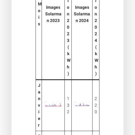
i
i
M
Images
o
Images
o
o
Solarma
n
Solarma
n
i
n 2023
2
n 2024
2
s
0
0
2
2
3
4
(
(
k
k
W
W
h
h
)
)
J
a
n
1
2
v
3
2
i
2
0
e
r