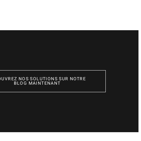
SOLAIRE,
GUIDE
D’INSTALLATION
&
MEILLEURS
PRIX
(AMAZON
+
ALIEXPRESS)
OUVREZ NOS SOLUTIONS SUR NOTRE
BLOG MAINTENANT