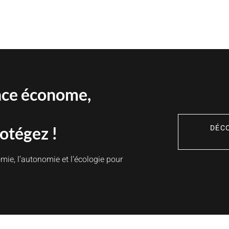
ÉLECTRIQUE
:
SIMULATION
DE
PRODUCTION
SOLAIRE
OPTIMISEZ
VOTRE
CONSOMMATION
ÉLECTRIQUE
ANNUELLE
AVEC
PVGIS
nce économe,
DÉC
otégez !
mie, l’autonomie et l’écologie pour