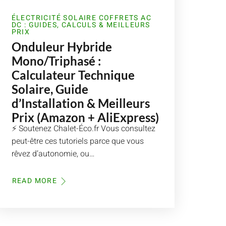
ÉLECTRICITÉ SOLAIRE COFFRETS AC
DC : GUIDES, CALCULS & MEILLEURS
PRIX
Onduleur Hybride
Mono/Triphasé :
Calculateur Technique
Solaire, Guide
d’Installation & Meilleurs
Prix (Amazon + AliExpress)
⚡ Soutenez Chalet-Éco.fr Vous consultez
peut-être ces tutoriels parce que vous
rêvez d’autonomie, ou…
READ MORE
ABOUT
ONDULEUR
HYBRIDE
MONO/TRIPHASÉ
:
CALCULATEUR
TECHNIQUE