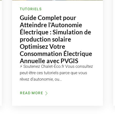
TUTORIELS
Guide Complet pour
Atteindre l’Autonomie
Électrique : Simulation de
production solaire
Optimisez Votre
Consommation Électrique
Annuelle avec PVGIS
⚡ Soutenez Chalet-Éco.fr Vous consultez
peut-être ces tutoriels parce que vous
rêvez d’autonomie, ou…
READ MORE
ABOUT
GUIDE
COMPLET
POUR
ATTEINDRE
L’AUTONOMIE