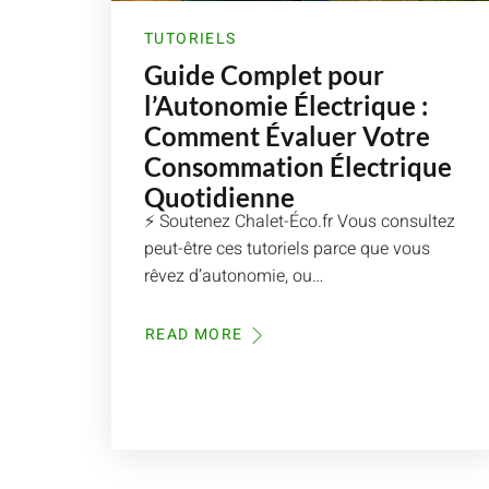
TUTORIELS
Guide Complet pour
l’Autonomie Électrique :
Comment Évaluer Votre
Consommation Électrique
Quotidienne
⚡ Soutenez Chalet-Éco.fr Vous consultez
peut-être ces tutoriels parce que vous
rêvez d’autonomie, ou…
READ MORE
ABOUT
GUIDE
COMPLET
POUR
L’AUTONOMIE
ÉLECTRIQUE
:
COMMENT
ÉVALUER
VOTRE