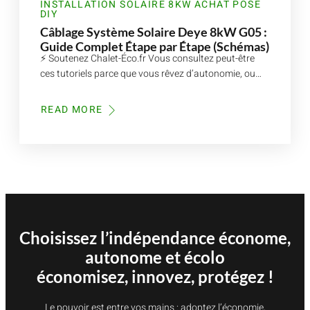
INSTALLATION SOLAIRE 8KW ACHAT POSE
DIY
Câblage Système Solaire Deye 8kW G05 :
Guide Complet Étape par Étape (Schémas)
⚡ Soutenez Chalet-Éco.fr Vous consultez peut-être
ces tutoriels parce que vous rêvez d’autonomie, ou…
READ MORE
ABOUT
CÂBLAGE
SYSTÈME
SOLAIRE
DEYE
8KW
G05
:
GUIDE
COMPLET
ÉTAPE
PAR
ÉTAPE
Choisissez l’indépendance économe,
(SCHÉMAS)
autonome et écolo
économisez, innovez, protégez !
Le pouvoir est entre vos mains : adoptez l’économie,