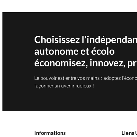
LIFEPO4
HITHIUM
280AH
DE
15KWH
+
ONDULEUR
DEYE
?
Choisissez l’indépenda
autonome et écolo
économisez, innovez, pr
Le pouvoir est entre vos mains : adoptez l’écono
façonner un avenir radieux !
Informations
Liens 