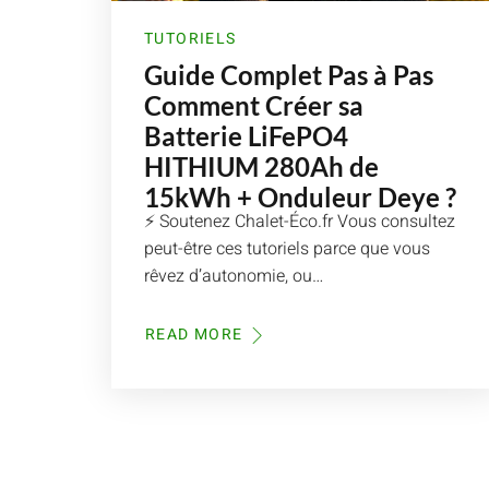
TUTORIELS
Guide Complet Pas à Pas
Comment Créer sa
Batterie LiFePO4
HITHIUM 280Ah de
15kWh + Onduleur Deye ?
⚡ Soutenez Chalet-Éco.fr Vous consultez
peut-être ces tutoriels parce que vous
rêvez d’autonomie, ou…
READ MORE
ABOUT
GUIDE
COMPLET
PAS
À
PAS
COMMENT
CRÉER
SA
BATTERIE